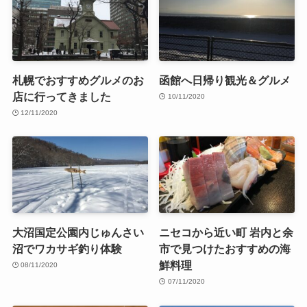
札幌でおすすめグルメのお
函館へ日帰り観光＆グルメ
店に行ってきました
10/11/2020
12/11/2020
大沼国定公園内じゅんさい
ニセコから近い町 岩内と余
沼でワカサギ釣り体験
市で見つけたおすすめの海
鮮料理
08/11/2020
07/11/2020