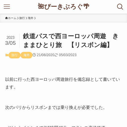
🌺ぴーきぶろぐ🌴
ホーム
旅行
海外
鉄道パスで西ヨーロッパ周遊 き
2023
3/05
ままひとり旅 【リスボン編】
21/08/2020
05/03/2023
旅行
海外
以前に行った西ヨーロッパ周遊旅行を備忘録として書いてい
ます。
次のパリからリスボンまでは乗り換えが必要でした。