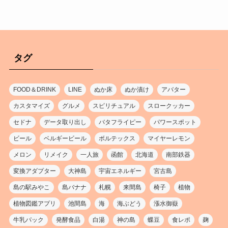
タグ
FOOD＆DRINK
LINE
ぬか床
ぬか漬け
アバター
カスタマイズ
グルメ
スピリチュアル
スロークッカー
セドナ
データ取り出し
バタフライピー
パワースポット
ビール
ベルギービール
ボルテックス
マイヤーレモン
メロン
リメイク
一人旅
函館
北海道
南部鉄器
変換アダプター
大神島
宇宙エネルギー
宮古島
島の駅みやこ
島バナナ
札幌
来間島
椅子
植物
植物図鑑アプリ
池間島
海
海ぶどう
漲水御嶽
牛乳パック
発酵食品
白湯
神の島
蝶豆
食レポ
麹