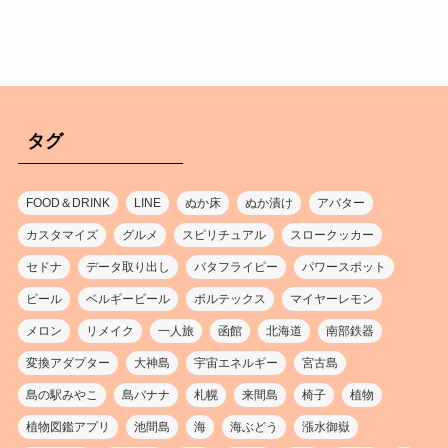
タグ
FOOD＆DRINK
LINE
ぬか床
ぬか漬け
アバター
カスタマイズ
グルメ
スピリチュアル
スロークッカー
セドナ
データ取り出し
バタフライピー
パワースポット
ビール
ベルギービール
ボルテックス
マイヤーレモン
メロン
リメイク
一人旅
函館
北海道
南部鉄器
変換アダプター
大神島
宇宙エネルギー
宮古島
島の駅みやこ
島バナナ
札幌
来間島
椅子
植物
植物図鑑アプリ
池間島
海
海ぶどう
漲水御嶽