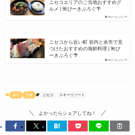
ニセコエリアのご当地おすすめグ
ルメ | 🌺ぴーきぶろぐ🌴
🌺ぴーきぶろぐ🌴
ニセコから近い町 岩内と余市で見
つけたおすすめの海鮮料理 | 🌺ぴ
ーきぶろぐ🌴
🌺ぴーきぶろぐ🌴
旅行
日本
ニセコ
スキーリゾート
よかったらシェアしてね！