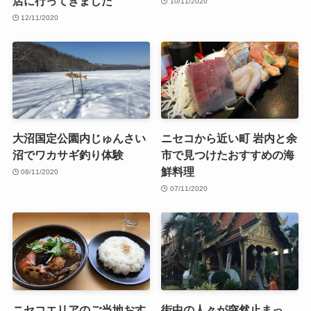
店に行ってきました
10/11/2020
12/11/2020
大沼国定公園内じゅんさい
ニセコから近い町 岩内と余
沼でワカサギ釣り体験
市で見つけたおすすめの海
鮮料理
08/11/2020
07/11/2020
ニセコエリアのご当地おす
街中の人々が突然止まっ