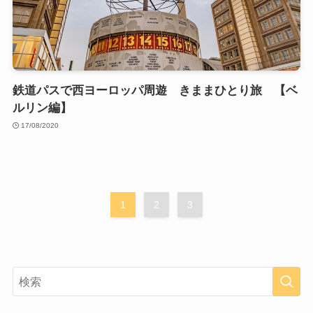
鉄道パスで西ヨーロッパ周遊 きままひとり旅 【ベ
ルリン編】
17/08/2020
1
2
3