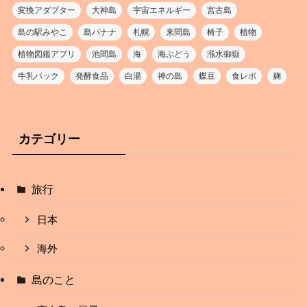
変換アダプター
大神島
宇宙エネルギー
宮古島
島の駅みやこ
島バナナ
札幌
来間島
椅子
植物
植物図鑑アプリ
池間島
海
海ぶどう
漲水御嶽
牛乳パック
発酵食品
白湯
神の島
蝶豆
食レポ
麹
カテゴリー
旅行
日本
海外
島のこと