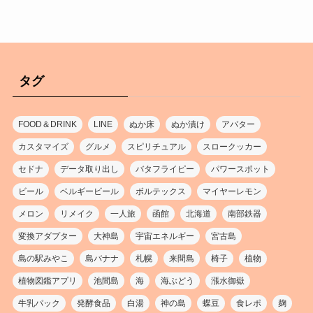
タグ
FOOD＆DRINK
LINE
ぬか床
ぬか漬け
アバター
カスタマイズ
グルメ
スピリチュアル
スロークッカー
セドナ
データ取り出し
バタフライピー
パワースポット
ビール
ベルギービール
ボルテックス
マイヤーレモン
メロン
リメイク
一人旅
函館
北海道
南部鉄器
変換アダプター
大神島
宇宙エネルギー
宮古島
島の駅みやこ
島バナナ
札幌
来間島
椅子
植物
植物図鑑アプリ
池間島
海
海ぶどう
漲水御嶽
牛乳パック
発酵食品
白湯
神の島
蝶豆
食レポ
麹