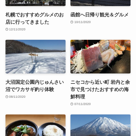
札幌でおすすめグルメのお
函館へ日帰り観光＆グルメ
店に行ってきました
10/11/2020
12/11/2020
大沼国定公園内じゅんさい
ニセコから近い町 岩内と余
沼でワカサギ釣り体験
市で見つけたおすすめの海
鮮料理
08/11/2020
07/11/2020