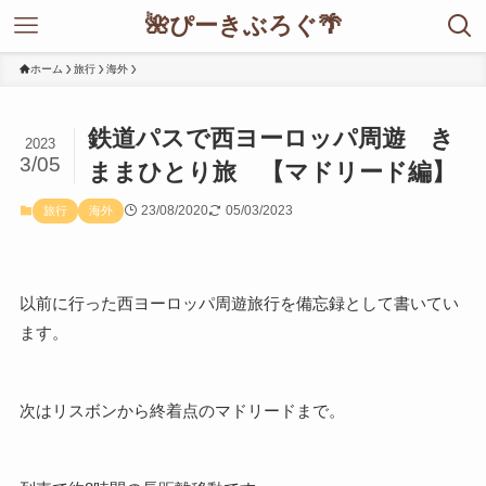
🌺ぴーきぶろぐ🌴
ホーム
旅行
海外
鉄道パスで西ヨーロッパ周遊 き
2023
3/05
ままひとり旅 【マドリード編】
23/08/2020
05/03/2023
旅行
海外
以前に行った西ヨーロッパ周遊旅行を備忘録として書いてい
ます。
次はリスボンから終着点のマドリードまで。