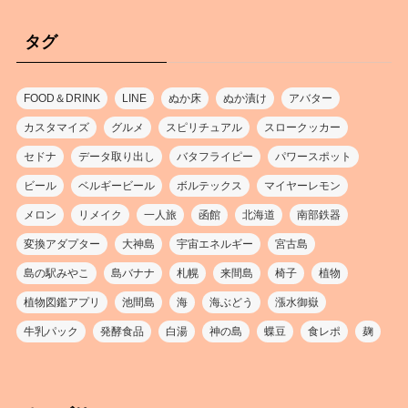
タグ
FOOD＆DRINK
LINE
ぬか床
ぬか漬け
アバター
カスタマイズ
グルメ
スピリチュアル
スロークッカー
セドナ
データ取り出し
バタフライピー
パワースポット
ビール
ベルギービール
ボルテックス
マイヤーレモン
メロン
リメイク
一人旅
函館
北海道
南部鉄器
変換アダプター
大神島
宇宙エネルギー
宮古島
島の駅みやこ
島バナナ
札幌
来間島
椅子
植物
植物図鑑アプリ
池間島
海
海ぶどう
漲水御嶽
牛乳パック
発酵食品
白湯
神の島
蝶豆
食レポ
麹