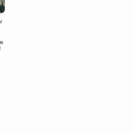
ィ
離
室