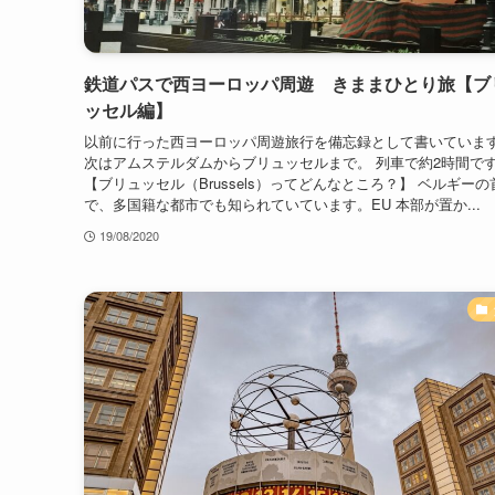
鉄道パスで西ヨーロッパ周遊 きままひとり旅【ブ
ッセル編】
以前に行った西ヨーロッパ周遊旅行を備忘録として書いていま
次はアムステルダムからブリュッセルまで。 列車で約2時間で
【ブリュッセル（Brussels）ってどんなところ？】 ベルギーの
で、多国籍な都市でも知られていています。EU 本部が置か...
19/08/2020