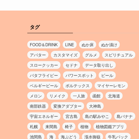
タグ
FOOD＆DRINK
LINE
ぬか床
ぬか漬け
アバター
カスタマイズ
グルメ
スピリチュアル
スロークッカー
セドナ
データ取り出し
バタフライピー
パワースポット
ビール
ベルギービール
ボルテックス
マイヤーレモン
メロン
リメイク
一人旅
函館
北海道
南部鉄器
変換アダプター
大神島
宇宙エネルギー
宮古島
島の駅みやこ
島バナナ
札幌
来間島
椅子
植物
植物図鑑アプリ
池間島
海
海ぶどう
漲水御嶽
牛乳パック