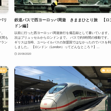
パリ
鉄道パスで西ヨーロッパ周遊 きままひとり旅 【ロ
ドン編】
す。
以前に行った西ヨーロッパ周遊旅行を備忘録として書いています。
区間も
次はブリュッセルからロンドンまで。 バスで約5時間の移動です。
フラン
ギリスは当時、ユーレイルパスの加盟国ではなかったのでバスを利
しました。 【ロンドン（London）ってどんなところ？】...
20/08/2020
海外
海