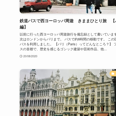
鉄道パスで西ヨーロッパ周遊 きままひとり旅 【
編】
以前に行った西ヨーロッパ周遊旅行を備忘録として書いていま
次はロンドンからパリまで。 バスで約6時間の移動です。 この
バスを利用しました。 【パリ（Paris）ってどんなところ？】 
スの首都で、歴史を感じるゴシック建築や芸術作品、他...
20/08/2020