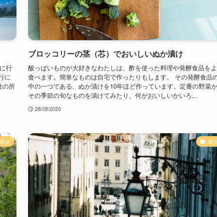
ブロッコリーの茎（芯）でおいしいぬか漬け
に行
酸っぱいものが大好きなわたしは、酢を使った料理や発酵食品をよ
行に
食べます。簡単なものは自宅で作ったりもします。 その発酵食品
達の所
中の一つである、ぬか漬けを10年ほど作っています。定番の野菜
その季節の旬なものを漬けてみたり、何がおいしいかいろ...
28/08/2020
海外
海