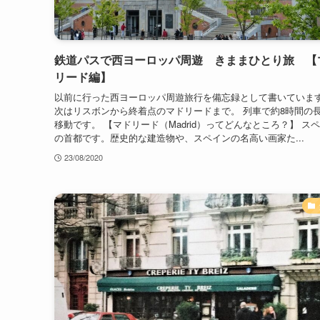
鉄道パスで西ヨーロッパ周遊 きままひとり旅 【
リード編】
以前に行った西ヨーロッパ周遊旅行を備忘録として書いていま
次はリスボンから終着点のマドリードまで。 列車で約8時間の
移動です。 【マドリード（Madrid）ってどんなところ？】 ス
の首都です。歴史的な建造物や、スペインの名高い画家た...
23/08/2020