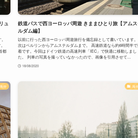
リュ
鉄道パスで西ヨーロッパ周遊 きままひとり旅【アムス
ルダム編】
す。
以前に行った西ヨーロッパ周遊旅行を備忘録として書いています。
す。
次はベルリンからアムステルダムまで。 高速鉄道なら約6時間半で
首都
着です。今回はドイツ鉄道の高速列車「IEC」で快適に移動しまし
た。 列車の写真を撮っていなかったので、画像を引用させて...
18/08/2020
海外
海