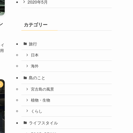
2020年5月
ン
カテゴリー
旅行
 イ
用
日本
海外
島のこと
外
宮古島の風景
植物・生物
くらし
ライフスタイル