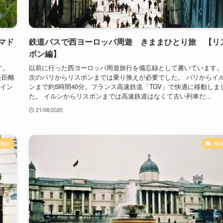
マド
鉄道パスで西ヨーロッパ周遊 きままひとり旅 【リ
ボン編】
す。
以前に行った西ヨーロッパ周遊旅行を備忘録として書いています。
長距離
次のパリからリスボンまでは乗り換えが必要でした。 パリからイ
ペイン
ンまで約5時間40分。フランス高速鉄道「TGV」で快適に移動しま
た。 イルンからリスボンまでは高速鉄道はなくて古い列車だ...
21/08/2020
海外
海