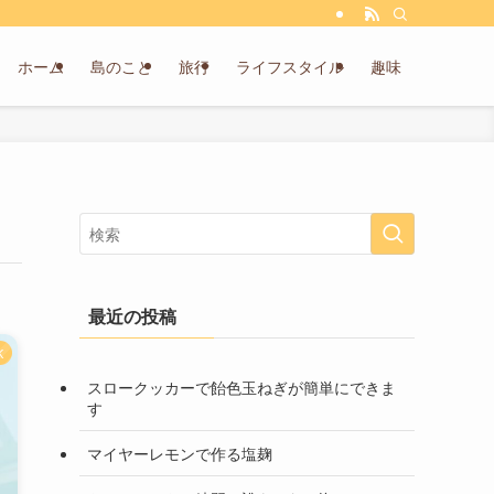
ホーム
島のこと
旅行
ライフスタイル
趣味
最近の投稿
K
スロークッカーで飴色玉ねぎが簡単にできま
す
マイヤーレモンで作る塩麹