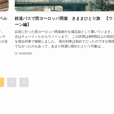
ベル
鉄道パスで西ヨーロッパ周遊 きままひとり旅 【ウ
ーン編】
す。
以前に行った西ヨーロッパ周遊旅行を備忘録として書いています。
ンテ
次はチューリッヒからウィーンまで。 この区間は8時間以上の長距
スが走
を寝台列車で移動しました。 寝台列車は初めてだったのですが個
でなかったのもあって、あまり快適に眠れたという印象は...
16/08/2020
1
2
3