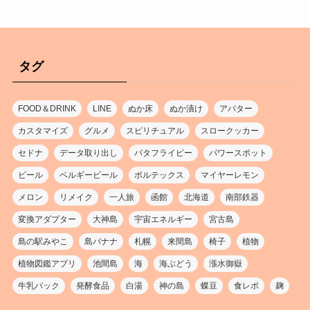
タグ
FOOD＆DRINK
LINE
ぬか床
ぬか漬け
アバター
カスタマイズ
グルメ
スピリチュアル
スロークッカー
セドナ
データ取り出し
バタフライピー
パワースポット
ビール
ベルギービール
ボルテックス
マイヤーレモン
メロン
リメイク
一人旅
函館
北海道
南部鉄器
変換アダプター
大神島
宇宙エネルギー
宮古島
島の駅みやこ
島バナナ
札幌
来間島
椅子
植物
植物図鑑アプリ
池間島
海
海ぶどう
漲水御嶽
牛乳パック
発酵食品
白湯
神の島
蝶豆
食レポ
麹