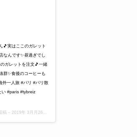
ん🎵実はここのガレット
店なんです✨昼過ぎでし
のガレットを注文🎵一緒
抜群✨食後のコーヒーも
海外一人旅 #パリ #パリ散
ris #tybreiz
投稿 –
2019年 3月月26日午前5時40分PDT