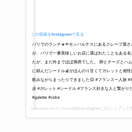
この投稿をInstagramで見る
パリでのランチ☀️🍴モンパルナスにあるクレープ屋さ
が、パリで一番美味しいお店に選ばれたこともある名
たが、まだ外までほぼ満席でした。 卵とチーズとハム
に頼んだシードル🍎がほんのり甘くてガレットと相性
飲みながらまったりできました😌 #フランス一人旅 #
歩 #ガレット #シードル #フランス好きな人と繋がりたい #pa
#galette #cidre
𝓹𝓾𝓴𝓾𝓼𝓽𝓪𝓰𝓻𝓪𝓶 𝑏𝑦 𝑆𝑢𝑛𝑎𝑜
(@pukustagram_)がシェアした