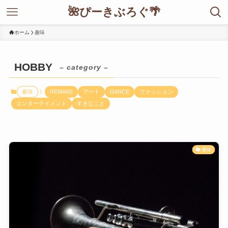
🌺ぴーきぶろぐ🌴
ホーム
趣味
HOBBY
– category –
趣味
REMAKE
アート
DANCE
ファッション
エンターテイメント
すきなこと
趣味