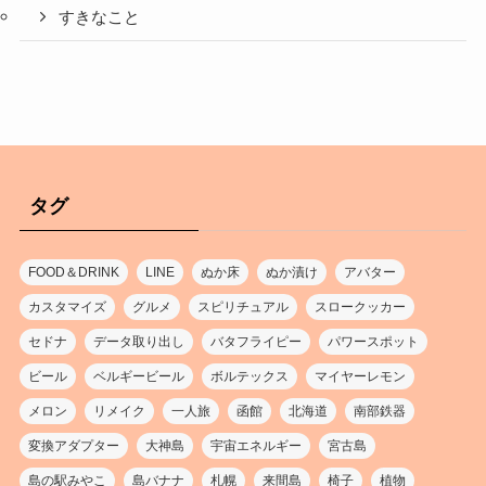
すきなこと
タグ
FOOD＆DRINK
LINE
ぬか床
ぬか漬け
アバター
カスタマイズ
グルメ
スピリチュアル
スロークッカー
セドナ
データ取り出し
バタフライピー
パワースポット
ビール
ベルギービール
ボルテックス
マイヤーレモン
メロン
リメイク
一人旅
函館
北海道
南部鉄器
変換アダプター
大神島
宇宙エネルギー
宮古島
島の駅みやこ
島バナナ
札幌
来間島
椅子
植物