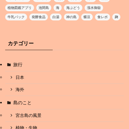
植物図鑑アプリ
池間島
海
海ぶどう
漲水御嶽
牛乳パック
発酵食品
白湯
神の島
蝶豆
食レポ
麹
カテゴリー
旅行
日本
海外
島のこと
宮古島の風景
植物・生物