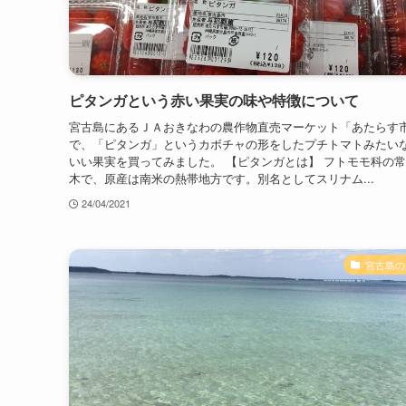
ピタンガという赤い果実の味や特徴について
宮古島にあるＪＡおきなわの農作物直売マーケット「あたらす
で、「ピタンガ」というカボチャの形をしたプチトマトみたい
いい果実を買ってみました。 【ピタンガとは】 フトモモ科の
木で、原産は南米の熱帯地方です。別名としてスリナム...
24/04/2021
宮古島の