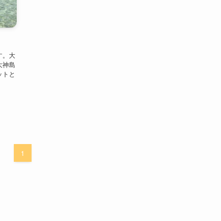
す。大
大神島
ットと
1