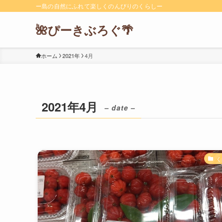
ー島の自然にふれて楽しくのんびりのくらしー
🌺ぴーきぶろぐ🌴
ホーム
2021年
4月
2021年4月
– date –
く