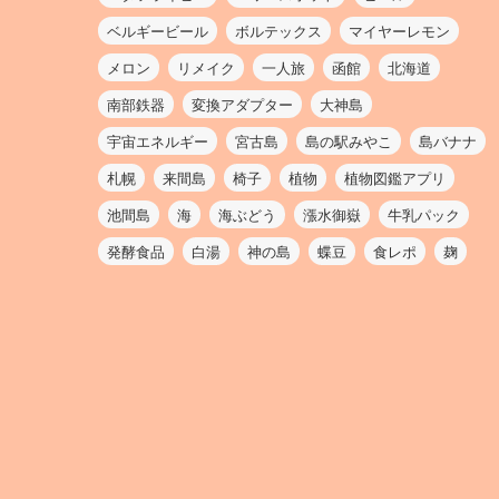
ベルギービール
ボルテックス
マイヤーレモン
メロン
リメイク
一人旅
函館
北海道
南部鉄器
変換アダプター
大神島
宇宙エネルギー
宮古島
島の駅みやこ
島バナナ
札幌
来間島
椅子
植物
植物図鑑アプリ
池間島
海
海ぶどう
漲水御嶽
牛乳パック
発酵食品
白湯
神の島
蝶豆
食レポ
麹