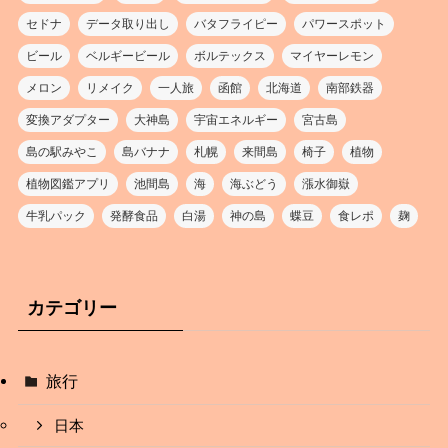
セドナ
データ取り出し
バタフライピー
パワースポット
ビール
ベルギービール
ボルテックス
マイヤーレモン
メロン
リメイク
一人旅
函館
北海道
南部鉄器
変換アダプター
大神島
宇宙エネルギー
宮古島
島の駅みやこ
島バナナ
札幌
来間島
椅子
植物
植物図鑑アプリ
池間島
海
海ぶどう
漲水御嶽
牛乳パック
発酵食品
白湯
神の島
蝶豆
食レポ
麹
カテゴリー
旅行
日本