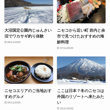
大沼国定公園内じゅんさい
ニセコから近い町 岩内と余
沼でワカサギ釣り体験
市で見つけたおすすめの海
鮮料理
08/11/2020
07/11/2020
ニセコエリアのご当地おす
ここは日本？冬のニセコは
すめグルメ
外国のリゾートへ来たみた
い
05/11/2020
02/11/2020