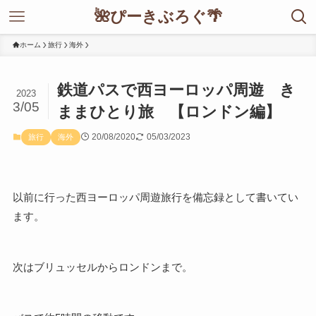
🌺ぴーきぶろぐ🌴
ホーム
旅行
海外
鉄道パスで西ヨーロッパ周遊 き
2023
3/05
ままひとり旅 【ロンドン編】
20/08/2020
05/03/2023
旅行
海外
以前に行った西ヨーロッパ周遊旅行を備忘録として書いてい
ます。
次はブリュッセルからロンドンまで。