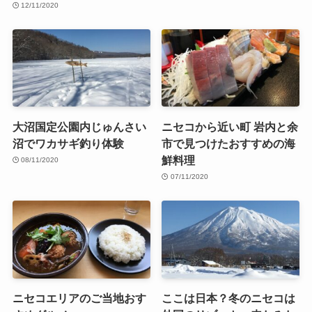
12/11/2020
大沼国定公園内じゅんさい
ニセコから近い町 岩内と余
沼でワカサギ釣り体験
市で見つけたおすすめの海
鮮料理
08/11/2020
07/11/2020
ニセコエリアのご当地おす
ここは日本？冬のニセコは