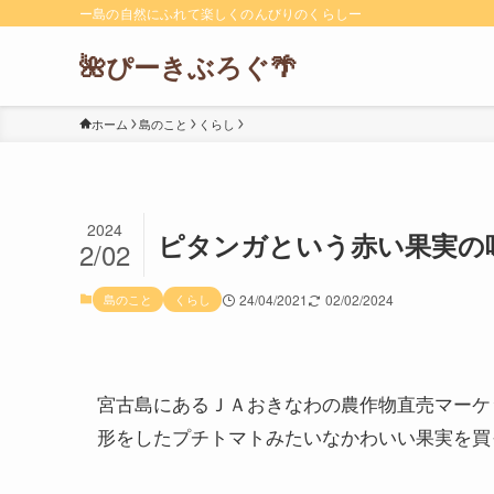
ー島の自然にふれて楽しくのんびりのくらしー
🌺ぴーきぶろぐ🌴
ホーム
島のこと
くらし
2024
ピタンガという赤い果実の
2/02
島のこと
くらし
24/04/2021
02/02/2024
宮古島にあるＪＡおきなわの農作物直売マーケ
形をしたプチトマトみたいなかわいい果実を買