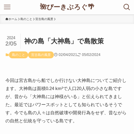
🌺ぴーきぶろぐ🌴
ホーム
島のこと
宮古島の風景
2024
神の島「大神島」で島散策
2/05
02/04/2021
05/02/2024
島のこと
宮古島の風景
今回は宮古島から船でしか行けない大神島についてご紹介し
ます。大神島は面積0.24 km²で人口20人弱の小さな島です
が、昔から「大神島には神様がいる」と伝えられてきまし
た。最近ではパワースポットとしても知られているそうで
す。今でも島の人々は自然破壊や開発行為をせず、昔ながら
の自然と伝統を守っている島です。