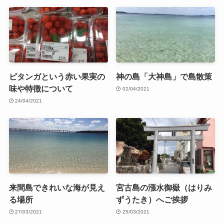
ピタンガという赤い果実の
神の島「大神島」で島散策
味や特徴について
02/04/2021
24/04/2021
来間島できれいな海が見え
宮古島の漲水御嶽（はりみ
る場所
ずうたき）へご挨拶
27/03/2021
25/03/2021