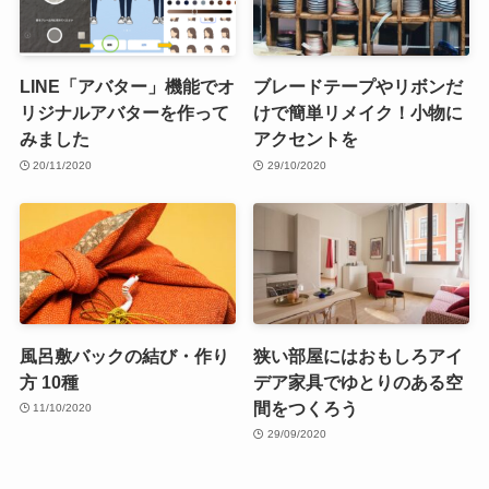
LINE「アバター」機能でオ
ブレードテープやリボンだ
リジナルアバターを作って
けで簡単リメイク！小物に
みました
アクセントを
20/11/2020
29/10/2020
風呂敷バックの結び・作り
狭い部屋にはおもしろアイ
方 10種
デア家具でゆとりのある空
間をつくろう
11/10/2020
29/09/2020