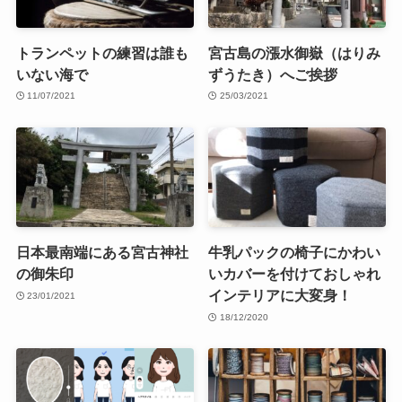
トランペットの練習は誰も
宮古島の漲水御嶽（はりみ
いない海で
ずうたき）へご挨拶
11/07/2021
25/03/2021
日本最南端にある宮古神社
牛乳パックの椅子にかわい
の御朱印
いカバーを付けておしゃれ
インテリアに大変身！
23/01/2021
18/12/2020