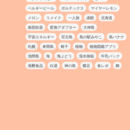
ベルギービール
ボルテックス
マイヤーレモン
メロン
リメイク
一人旅
函館
北海道
南部鉄器
変換アダプター
大神島
宇宙エネルギー
宮古島
島の駅みやこ
島バナナ
札幌
来間島
椅子
植物
植物図鑑アプリ
池間島
海
海ぶどう
漲水御嶽
牛乳パック
発酵食品
白湯
神の島
蝶豆
食レポ
麹