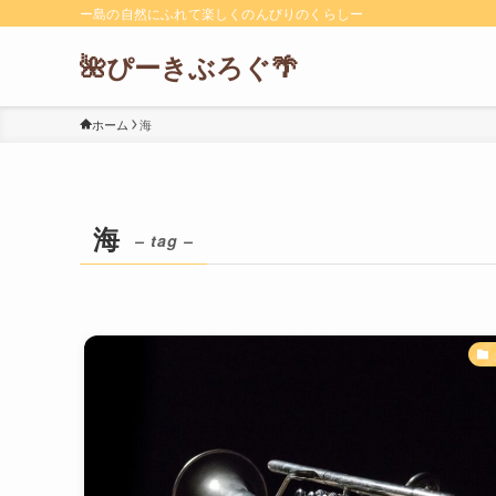
ー島の自然にふれて楽しくのんびりのくらしー
🌺ぴーきぶろぐ🌴
ホーム
海
海
– tag –