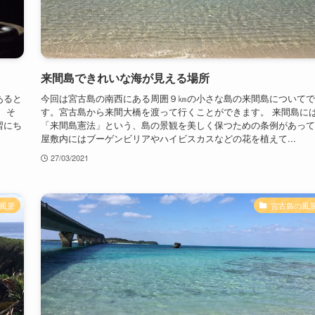
来間島できれいな海が見える場所
あると
今回は宮古島の南西にある周囲９㎞の小さな島の来間島についてで
 そ
す。宮古島から来間大橋を渡って行くことができます。 来間島に
習にち
「来間島憲法」という、島の景観を美しく保つための条例があって
屋敷内にはブーゲンビリアやハイビスカスなどの花を植えて...
27/03/2021
風景
宮古島の風