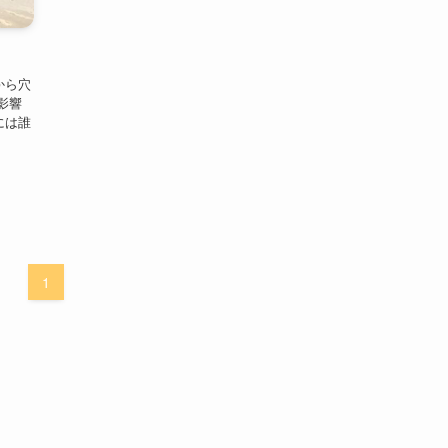
から穴
影響
には誰
1