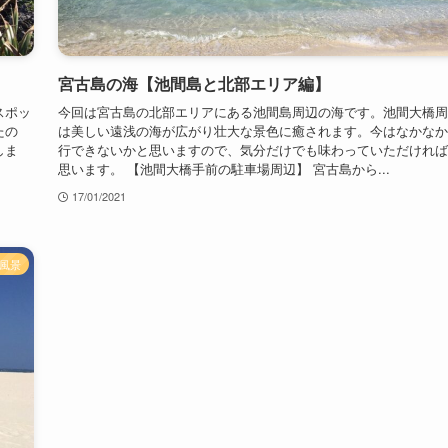
宮古島の海【池間島と北部エリア編】
スポッ
今回は宮古島の北部エリアにある池間島周辺の海です。池間大橋周
たの
は美しい遠浅の海が広がり壮大な景色に癒されます。今はなかなか
しま
行できないかと思いますので、気分だけでも味わっていただければ
思います。 【池間大橋手前の駐車場周辺】 宮古島から...
17/01/2021
風景