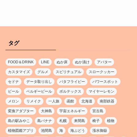
タグ
FOOD＆DRINK
LINE
ぬか床
ぬか漬け
アバター
カスタマイズ
グルメ
スピリチュアル
スロークッカー
セドナ
データ取り出し
バタフライピー
パワースポット
ビール
ベルギービール
ボルテックス
マイヤーレモン
メロン
リメイク
一人旅
函館
北海道
南部鉄器
変換アダプター
大神島
宇宙エネルギー
宮古島
島の駅みやこ
島バナナ
札幌
来間島
椅子
植物
植物図鑑アプリ
池間島
海
海ぶどう
漲水御嶽