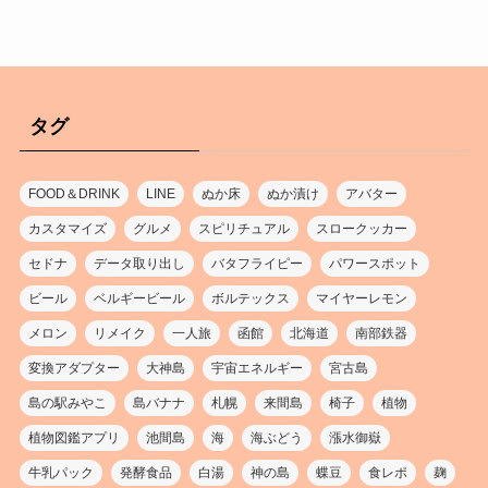
タグ
FOOD＆DRINK
LINE
ぬか床
ぬか漬け
アバター
カスタマイズ
グルメ
スピリチュアル
スロークッカー
セドナ
データ取り出し
バタフライピー
パワースポット
ビール
ベルギービール
ボルテックス
マイヤーレモン
メロン
リメイク
一人旅
函館
北海道
南部鉄器
変換アダプター
大神島
宇宙エネルギー
宮古島
島の駅みやこ
島バナナ
札幌
来間島
椅子
植物
植物図鑑アプリ
池間島
海
海ぶどう
漲水御嶽
牛乳パック
発酵食品
白湯
神の島
蝶豆
食レポ
麹