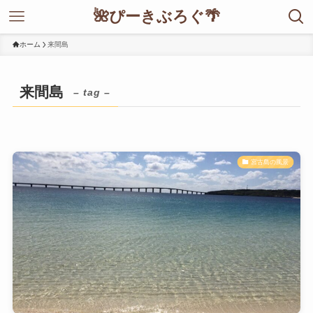
🌺ぴーきぶろぐ🌴
ホーム
来間島
来間島
– tag –
宮古島の風景