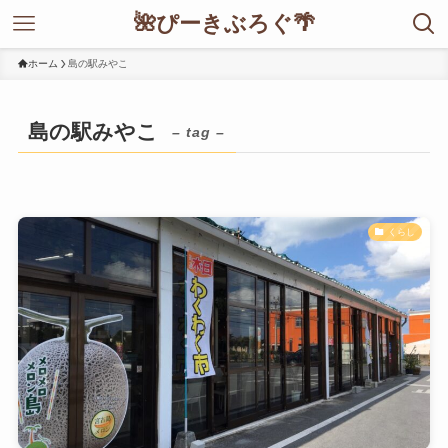
🌺ぴーきぶろぐ🌴
ホーム
島の駅みやこ
島の駅みやこ
– tag –
くらし