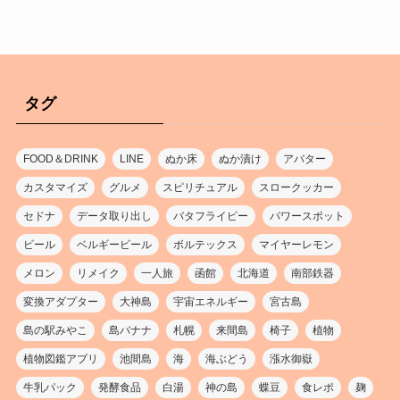
タグ
FOOD＆DRINK
LINE
ぬか床
ぬか漬け
アバター
カスタマイズ
グルメ
スピリチュアル
スロークッカー
セドナ
データ取り出し
バタフライピー
パワースポット
ビール
ベルギービール
ボルテックス
マイヤーレモン
メロン
リメイク
一人旅
函館
北海道
南部鉄器
変換アダプター
大神島
宇宙エネルギー
宮古島
島の駅みやこ
島バナナ
札幌
来間島
椅子
植物
植物図鑑アプリ
池間島
海
海ぶどう
漲水御嶽
牛乳パック
発酵食品
白湯
神の島
蝶豆
食レポ
麹