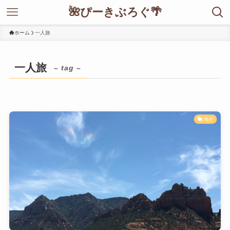
🌺ぴーきぶろぐ🌴
ホーム
一人旅
一人旅
– tag –
海外