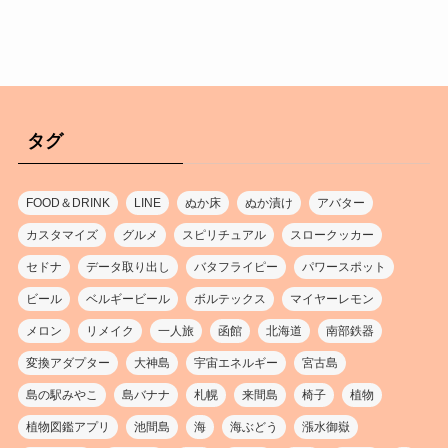
タグ
FOOD＆DRINK
LINE
ぬか床
ぬか漬け
アバター
カスタマイズ
グルメ
スピリチュアル
スロークッカー
セドナ
データ取り出し
バタフライピー
パワースポット
ビール
ベルギービール
ボルテックス
マイヤーレモン
メロン
リメイク
一人旅
函館
北海道
南部鉄器
変換アダプター
大神島
宇宙エネルギー
宮古島
島の駅みやこ
島バナナ
札幌
来間島
椅子
植物
植物図鑑アプリ
池間島
海
海ぶどう
漲水御嶽