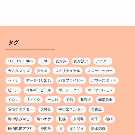
タグ
FOOD＆DRINK
LINE
ぬか床
ぬか漬け
アバター
カスタマイズ
グルメ
スピリチュアル
スロークッカー
セドナ
データ取り出し
バタフライピー
パワースポット
ビール
ベルギービール
ボルテックス
マイヤーレモン
メロン
リメイク
一人旅
函館
北海道
南部鉄器
変換アダプター
大神島
宇宙エネルギー
宮古島
島の駅みやこ
島バナナ
札幌
来間島
椅子
植物
植物図鑑アプリ
池間島
海
海ぶどう
漲水御嶽